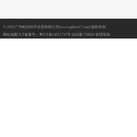
© 2018 广州航信科学仪器有限公司(www.gzhrm17.com) 版权所有
网站地图
ICP备案号：
粤ICP备14071737号
访问量:729824
管理登陆