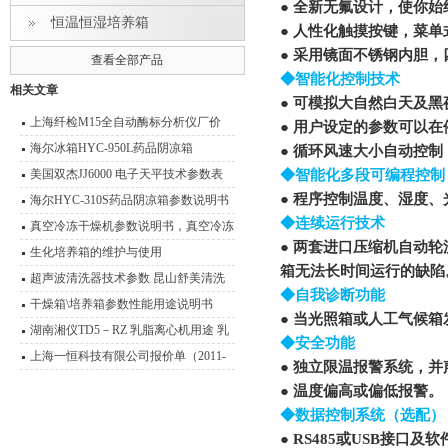
● 全新无氟设计，使你
恒温恒湿培养箱
● 人性化触摸按键，菜
● 采用镜面不锈钢内胆
查看全部产品
◆智能化控制技术
相关文章
● 可模拟大自然白天及
上海纤检M15全自动酶标分析仪厂价
● 用户设定的参数可以
海尔冰箱HYC-950L药品阴凉箱
● 循环风速大小自动控
美国双杰JJ6000 电子天平技术参数表
◆智能化多段可编程控制
● 程序控制温度、湿度
分析天平
海尔HYC-310S药品阴凉箱参数说明书
◆连续运行技术
真空冷冻干燥机参数说明书，真空冷冻
● 两套进口压缩机自动
干燥箱
生化培养箱的维护与使用
箱无法长时间运行的缺陷
超声波清洗器技术参数 昆山舒美清洗
◆自我诊断功能
器产品型号 报价
干燥箱\培养箱参数性能用途说明书
● 当光照箱或人工气候
湖南湘仪TD5－RZ 乳脂离心机用途 乳
◆安全功能
脂离心机技术参数
上海一恒科技有限公司报价单（2011-
● 独立限温报警系统，
2012）
● 温度偏高或偏低报警。
◆数据控制系统（选配）
● RS485或USB接口及软