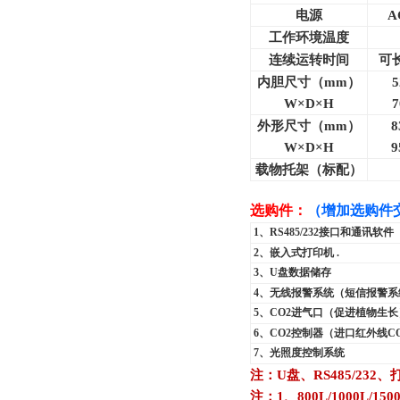
电源
A
工作环境温度
连续运转时间
可
内胆尺寸（
mm
）
5
W×D×H
7
外形尺寸（
mm
）
8
W×D×H
9
载物托架（标配）
选购件：
（增加选购件
1
、RS485/232接口和通讯软件
2
、嵌入式打印机 .
3
、U盘数据储存
4
、无线报警系统（短信报警系
5
、CO2进气口（促进植物生长
6
、CO2控制器（进口红外线C
7
、光照度控制系统
注：U盘、RS485/232
注：1、800L/1000L