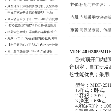
挂锁:
标配门挂锁设计
点 磁力操作技术
真空冷冻干燥机参数说明书，真空冷冻
干燥箱
宁波新芝冻干机 原位压盖型（电加
内胆:
内胆采用喷涂钢板
热）冷冻干燥机
全自动色差仪（计）WSC-100产品使用
说明书
-40℃低温储存箱DW-FW110 低温医用
报警:
高低温报警、传
冰箱技术说明
培养箱怎么维护 霉菌培养箱操作 维护
技术说明
海尔HYC-310S药品阴凉箱参数说明书
【电子天平的校正方法】内校与外校操
MDF-40H305/M
作流程介绍
氮、空气发生器GNA-300产品说明
卧式顶开门内胆
音稳定，自主研发
热性能优良；采用
型号：MDF-25H
1.样式：卧式。
2.容积：305L。
3.净重：66kg。
4.额定功率：10