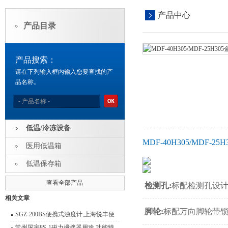
产品中心
产品目录
产品搜索：
请在下列输入框内输入您要查找的产
品名称。
低温/冷冻设备
MDF-40H305/MDF
医用低温箱
低温保存箱
查看全部产品
检测孔:
标配检测孔设
相关文章
脚轮:
标配万向脚轮带
SGZ-200BS便携式浊度计,上海悦丰便
捷式浊度仪用途
常州国宇8S-1磁力搅拌器用途 功能特