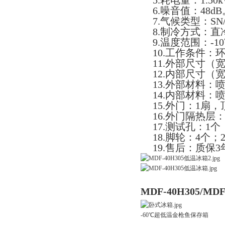
5.耗电量：1.50kW
6.噪音值：48dB
7.气候类型：SN
8.制冷方式：直
9.温度范围：-1
10.工作条件：环
11.外部尺寸（宽*
12.内部尺寸（宽*
13.外部材料：
14.内部材料：
15.外门：1扇
16.外门隔热层
17.测试孔：1
18.脚轮：4
19.售后：质保
MDF-40H305/M
-60℃超低温金枪鱼保存箱