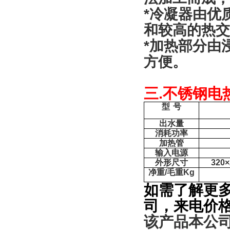
*
冷凝器由优
和较高的热交
*
加热部分由
方便。
三
.
不锈钢电
型
号
出水量
消耗功率
加热管
输入电源
外形尺寸
320×
净重
/
毛重
Kg
如需了解更
司
，来电价
该产品本公