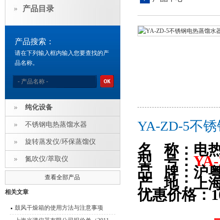
产品目录
产品搜索：
请在下列输入框内输入您要查找的产
品名称。
纯化设备
YA-ZD-5
不锈钢电热蒸馏水器
旋转蒸发仪/环保蒸馏仪
名 称：电
型 号：
YA-
氮吹仪/萃取仪
品
牌：沪
查看全部产品
产 地：上
优惠价格：
1
相关文章
鼓风干燥箱的使用方法与注意事项