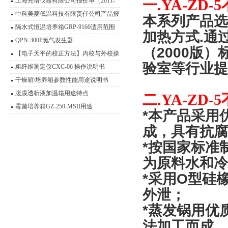
YA-ZD-5
上海光谱仪器有限公司报价单（2011-
一
.
2012）
中科美菱低温科技有限责任公司产品报
本系列产品选
价表（2011年）
隔水式恒温培养箱GRP-9160适用范围
加热方式
.
通
QPN-300P氮气发生器
（
2000
版）
【电子天平的校正方法】内校与外校操
验室等行业提
作流程介绍
粗纤维测定仪CXC-06 操作说明书
干燥箱\培养箱参数性能用途说明书
腹膜透析液加温箱用途特点
YA-ZD-5
二
.
霉菌培养箱GZ-250-MSII用途
*
本产品采用
成，具有抗腐
*
按国家标准
为原料水和冷
*
采用
O
型硅
外泄；
*
蒸发锅用优
法加工而成，