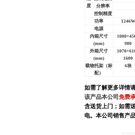
度
分辨率
控制精度
功率
1246
电源
内箱尺寸
1000
×45
(mm)
980
外箱尺寸
1070
×61
(mm)
1600
载物托架（标
6
块
配）
如需了解更多详情
该产品本公司
免费
含送货上门；如需
电。本公司销售产