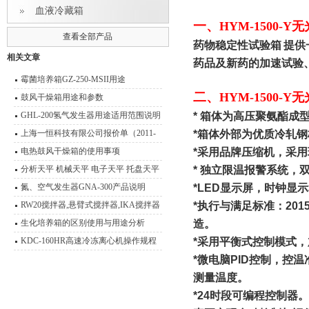
血液冷藏箱
一、
HYM-1500
查看全部产品
药物稳定性试验箱
提供
相关文章
药品及新药的加速试验
霉菌培养箱GZ-250-MSII用途
二、
HYM-1500
鼓风干燥箱用途和参数
GHL-200氢气发生器用途适用范围说明
*
箱体为高压聚氨酯成
书
上海一恒科技有限公司报价单（2011-
*
箱体外部为优质冷轧钢
2012）
电热鼓风干燥箱的使用事项
*
采用品牌压缩机，采用
分析天平 机械天平 电子天平 托盘天平
*
独立限温报警系统，
精密天平 电子秤 扭力天平 液体比重天
氮、空气发生器GNA-300产品说明
*LED
显示屏，时钟显示
平 静水力学天平 酸度计 电导率仪 溶氧
RW20搅拌器,悬臂式搅拌器,IKA搅拌器
*
执行与满足标准：
201
仪 离子计 滴定仪 水份测定仪 电极 浓
生化培养箱的区别使用与用途分析
造。
度计 OR
KDC-160HR高速冷冻离心机操作规程
*
采用平衡式控制模式，
离心机使用与维护
*
微电脑
PID
控制，控温
测量温度。
*24
时段可编程控制器。