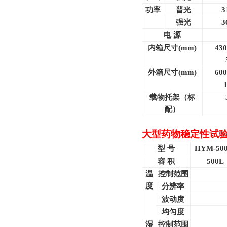
功率
普光
3
强光
3
电 源
内箱尺寸(mm)
430
外箱尺寸(mm)
600
载物托架（标
配）
大型药物稳定性试
型 号
HYM-500
容 积
500L
温
控制范围
度
分辨率
波动度
均匀度
湿
控制范围