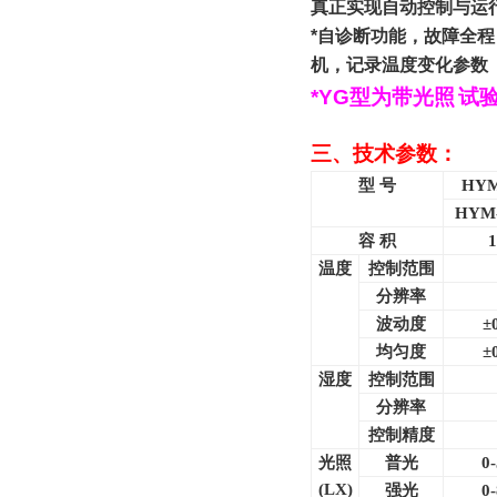
真正实现自动控制与运
*
自诊断功能，故障全程
机，记录温度变化参数
*YG
型为带光照
试
三、技术参数：
型 号
HYM
HYM-
容 积
1
温度
控制范围
分辨率
波动度
±
均匀度
±
湿度
控制范围
分辨率
控制精度
光照
普光
0
(LX)
强光
0