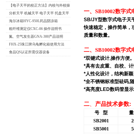
【电子天平的校正方法】内校与外校操
一、
SB10002数
作流程介绍
分析天平 机械天平 电子天平 托盘天平
SB/JY
型数字式电子天
精密天平 电子秤 扭力天平 液体比重天
海尔冰箱HYC-950L药品阴凉箱
快速稳定，操作简单，
平 静水力学天平 酸度计 电导率仪 溶氧
粗纤维测定仪CXC-06 操作说明书
质量和数量。
仪 离子计 滴定仪 水份测定仪 电极 浓
氮、空气发生器GNA-300产品说明
度计 OR
FHX-25珠江牌乌龟孵化箱使用方法
二、
SB10002数
食品QS认证所需仪器设备
*
双键式设计
,
操作方便
*
具有去皮重、自校、计
*
人性化设计，结构新颖
*
全不锈钢标准型砝码
,
*
高亮度
LED
数码管显示
二
、
产品技术参数
:
号
型
量
SB2001
2
SB5001
5