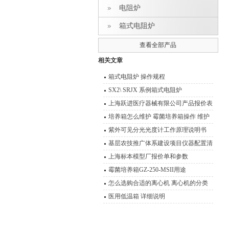
电阻炉
箱式电阻炉
查看全部产品
相关文章
箱式电阻炉 操作规程
SX2\ SRJX 系例箱式电阻炉
上海跃进医疗器械有限公司产品报价表
培养箱怎么维护 霉菌培养箱操作 维护
技术说明
紫外可见分光光度计工作原理说明书
基层农技推广体系建设项目仪器配置清
单
上海标本模型厂报价单和参数
霉菌培养箱GZ-250-MSII用途
怎么选购合适的离心机 离心机的分类
及其原理介绍
医用低温箱 详细说明