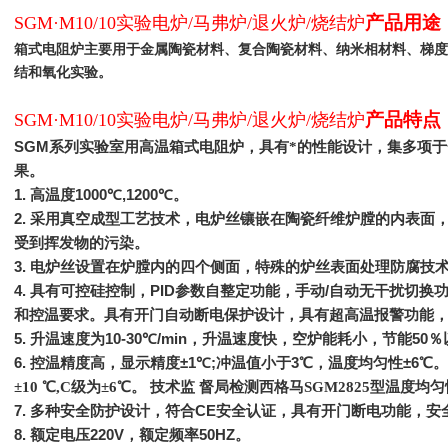
产品用途
SGM·M10/10实验电炉/马弗炉/退火炉/烧结炉
箱式电阻炉主要用于金属陶瓷材料、复合陶瓷材料、纳米相材料、梯度
结和氧化实验。
产品特点
SGM·M10/10实验电炉/马弗炉/退火炉/烧结炉
SGM
系列实验室用高温箱式电阻炉，具有*的性能设计，集多项
果。
1.
高温度
1000
℃
,1200
℃
。
2.
采用真空成型工艺技术，电炉丝镶嵌在陶瓷纤维炉膛的内表面
受到挥发物的污染。
3.
电炉丝设置在炉膛内的四个侧面，特殊的炉丝表面处理防腐技
4.
具有可控硅控制，
PID
参数自整定功能，手动
/
自动无干扰切换
和控温要求。具有开门自动断电保护设计，具有超高温报警功能
5.
升温速度为
10-30
℃
/min
，升温速度快，空炉能耗小，节能
50
％
6.
控温精度高，显示精度
±1
℃
;
冲温值小于
3
℃
，温度均匀性
±6
℃
。
±10 ℃,C级为±6℃。 技术监 督局检测西格马SGM2825型温度均匀性
7.
多种安全防护设计，符合
CE
安全认证，具有开门断电功能，安
8.
额定电压
220V
，额定频率
50HZ
。