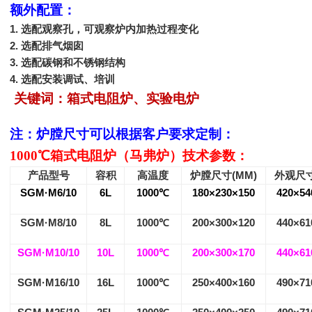
额外配置：
1.
选配观察孔，可观察炉内加热过程变化
2.
选配排气烟囱
3.
选配碳钢和不锈钢结构
4.
选配安装调试、培训
关键词：箱式电阻炉、实验电炉
注：炉膛尺寸可以根据客户要求定制：
1000
℃箱式电阻炉（马弗炉）技术参数：
产品型号
容积
高温度
炉膛尺寸
(MM)
外观尺
SGM·M6/10
6L
1000
℃
180×230×150
420×54
SGM·M8/10
8L
1000
℃
200×300×120
440×61
SGM·M10/10
10L
1000
℃
200×300×170
440×61
SGM·M16/10
16L
1000
℃
250×400×160
490×71