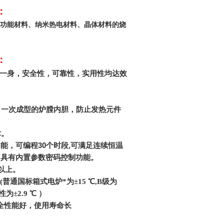
：
功能材料、纳米热电材料、晶体材料的烧
：
于一身，安全性，可靠性，实用性均达效
，一次成型的炉膛内胆，防止发热元件
术。
功能，可编程
30
个时段
,
可满足连续恒温
，具有内置参数密码控制功能。
以上。
(
普通国标箱式电炉*为±15 ℃,B级为
为±2.9 ℃ ）
全性能好，使用寿命长