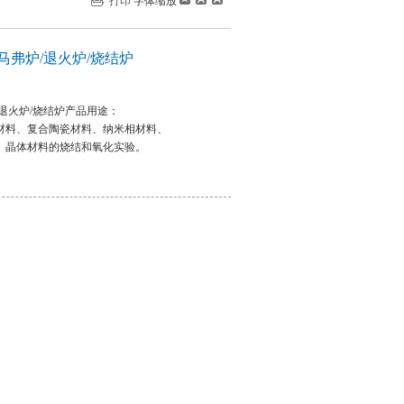
打印
字体缩放
炉/马弗炉/退火炉/烧结炉
炉/退火炉/烧结炉产品用途：
材料、复合陶瓷材料、纳米相材料、
、晶体材料的烧结和氧化实验。