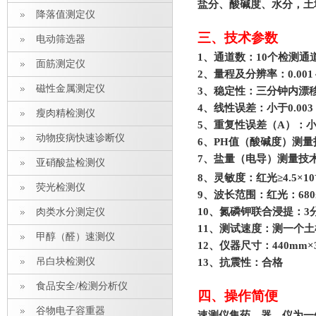
盐分、酸碱度、水分，土
降落值测定仪
三、技术参数
电动筛选器
1
、通道数：10个检测通
面筋测定仪
2
、量程及分辨率：0.001～
磁性金属测定仪
3
、稳定性：三分钟内漂移小
4
、线性误差：小于0.003
瘦肉精检测仪
5
、重复性误差（A）：小于
动物疫病快速诊断仪
6
、PH值（酸碱度）测量
7
、盐量（电导）测量技术参
亚硝酸盐检测仪
8
、灵敏度：红光≥4.5×10
荧光检测仪
9
、波长范围：红光：680±
10、氮磷钾联合浸提：
肉类水分测定仪
11
、测试速度：测一个土样
甲醇（醛）速测仪
12
、仪器尺寸：440mm×3
吊白块检测仪
13
、抗震性：合格
食品安全/检测分析仪
四、操作简便
谷物电子容重器
速测仪集药、器、仪为一