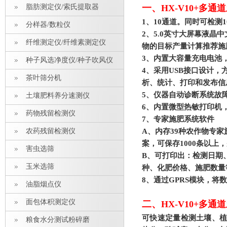
一、
脂肪测定仪/索氏提取器
HX-V10+多
1
、10通道。同时可检测
分样器/数粒仪
2
、5.0英寸大屏幕液晶
纤维测定仪/纤维素测定仪
物的目标产量计算推荐施
3
、内置大容量充电电池
种子风选净度仪/种子吹风仪
4
、采用USB接口设计
茶叶筛分机
析、统计、打印和发布信
5
、仪器自动诊断系统故
土壤肥料养分速测仪
6
、内置微型热敏打印机
药物残留检测仪
7
、专家施肥系统软件
农药残留检测仪
A
、
内存39种农作物专
案，可保存1000条以
害虫选筛
B
、可打印出：检测日期
玉米选筛
种、化肥价格、施肥数量
8
、通过GPRS模块，将
油脂烟点仪
面包体积测定仪
二、
HX-V10+多
可快速定量检测土壤、植
粮食水分测试粉碎磨