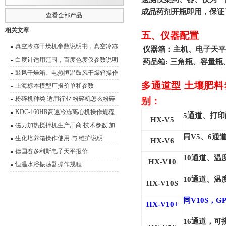
成品药剂开瓶即用，保证
查看全部产品
相关文章
五、仪器配置
真空冷冻干燥机参数说明书，真空冷冻
仪器箱：主机、电子天平
干燥箱
白度计适用范围，百度色度仪参数说明
药品箱: 三角瓶、容量
书
鼓风干燥箱、电热恒温鼓风干燥箱操作
多通道型 土壤肥料养
技术 性能特点
上海标本模型厂报价单和参数
粉碎机种类 适用行业 粉碎机怎么粉碎
别：
产品
KDC-160HR高速冷冻离心机操作规程
5
通道、打印
HX-V5
离心机使用与维护
磁力加热搅拌机生产厂商 技术参数 加
同V5、6通
热磁力搅拌器应用范围
生化培养箱操作使用 与 维护说明
HX-V6
德国赛多利斯电子天平报价
10
通道、温
HX-V10
恒温水浴振荡器操作规程
10
通道、温
HX-V10S
同V10S，G
HX-V10+
16
通道，可