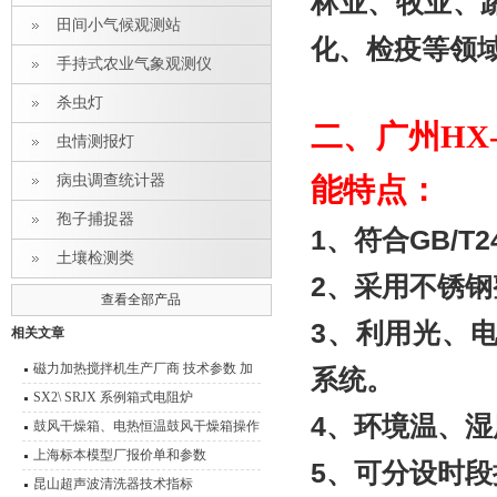
林业、牧业、
田间小气候观测站
化、检疫等领
手持式农业气象观测仪
杀虫灯
二、
广州HX
虫情测报灯
病虫调查统计器
能特点：
孢子捕捉器
1
、符合GB/T2
土壤检测类
2
、采用不锈钢
查看全部产品
3
、利用光、电
相关文章
磁力加热搅拌机生产厂商 技术参数 加
系统。
热磁力搅拌器应用范围
SX2\ SRJX 系例箱式电阻炉
4
、环境温、湿
鼓风干燥箱、电热恒温鼓风干燥箱操作
技术 性能特点
上海标本模型厂报价单和参数
5
、可分设时段
昆山超声波清洗器技术指标