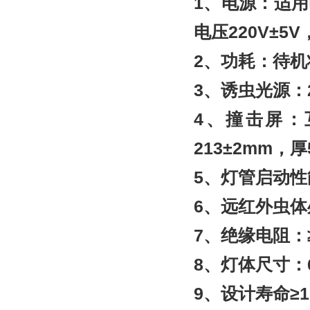
1
、电源：适用
电压220V±5
2
、功耗：待机状
3
、诱虫光源：2
4
、撞击屏：互
213±2mm，厚
5
、灯管启动性
6
、远红外虫体
7
、绝缘电阻：≥
8
、灯体尺寸：65
9
、设计寿命≥1