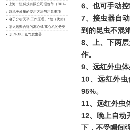
6
、也可手动控
上海一恒科技有限公司报价单（2011-
2012）
鼓风干燥箱的使用方法与注意事项
7
、接虫器自动
电子分析天平 工作原理、*性（优势）
怎么选购合适的离心机 离心机的分类
到的昆虫不混
及其原理介绍
QPN-300P氮气发生器
8
、上、下两层
作。
9
、远红外虫体
10
、远红外虫
95%。
11
、远红外虫
12
、晚上自动
下，不受瞬间