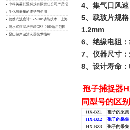
4
、集气口风速：0
途说明书
中科美菱低温科技有限责任公司产品报
价表（2011年）
生化培养箱的维护与使用
5
、载玻片规格：
便携式浊度计SGZ-50B功能技术，上海
悦丰浊度仪应用范围
隔水式恒温培养箱GRP-9160适用范围
1.2mm
昆山超声波清洗器技术指标
6
、绝缘电阻：≥
7
、仪器尺寸：规
8
、设计寿命：
孢子捕捉器HX-
同型号的区别
HX-BZ1
孢子的采集
HX-BZ2
孢子的采集
HX-BZ3
孢子的采集