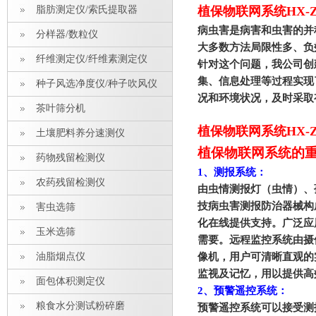
脂肪测定仪/索氏提取器
植保物联网系统HX-
病虫害是病害和虫害的并
分样器/数粒仪
大多数方法局限性多、负
纤维测定仪/纤维素测定仪
针对这个问题，我公司创
集、信息处理等过程实现
种子风选净度仪/种子吹风仪
况和环境状况，及时采取
茶叶筛分机
植保物联网系统HX-
土壤肥料养分速测仪
植保物联网系统的
药物残留检测仪
1
、测报系统：
农药残留检测仪
由虫情测报灯（虫情）、
技病虫害测报防治器械构
害虫选筛
化在线提供支持。广泛应
玉米选筛
需要。远程监控系统由摄
油脂烟点仪
像机，用户可清晰直观的
监视及记忆，用以提供高
面包体积测定仪
2
、预警遥控系统：
粮食水分测试粉碎磨
预警遥控系统可以接受测