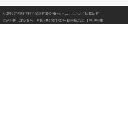
© 2018 广州航信科学仪器有限公司(www.gzhrm17.com) 版权所有
网站地图
ICP备案号：
粤ICP备14071737号
访问量:729141
管理登陆