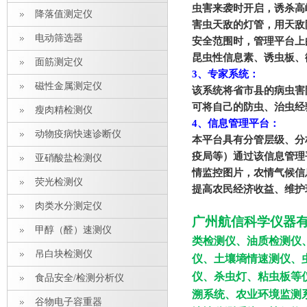
虫害来袭时开启，诱杀高
降落值测定仪
害虫天敌的灯管，用天敌
电动筛选器
安全范围时，管理平台上
昆虫性信息素、诱虫板、
面筋测定仪
3
、专家系统：
磁性金属测定仪
该系统将省市县的病虫害
可将自己的防虫、治虫经
瘦肉精检测仪
4
、信息管理平台：
动物疫病快速诊断仪
本平台具有分管层级、分
疫局等）通过该信息管理
亚硝酸盐检测仪
情监控图片，农情气候信
荧光检测仪
提高农民经济收益、维护
肉类水分测定仪
广州航信科学仪器
甲醇（醛）速测仪
类检测仪、油质检测仪
吊白块检测仪
仪、土壤墒情速测仪、
仪、杀虫灯、粘虫板等
食品安全/检测分析仪
溯系统、农业环境监测
谷物电子容重器