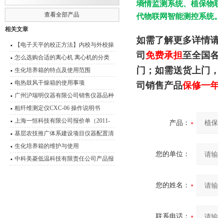
墒情监测系统、植保物
查看全部产品
代物联网智能测控系统
相关文章
如需了解更多详情
【电子天平的校正方法】内校与外校操
司
免费承担
至全国
作流程介绍
怎么选购合适的离心机 离心机的分类
门；如需送货上门
及其原理介绍
生化培养箱的特点及使用范围
电热鼓风干燥箱的使用事项
司销售产品
保修一
广州沪瑞明仪器有限公司销售仪器品种
粗纤维测定仪CXC-06 操作说明书
上海一恒科技有限公司报价单（2011-
产品：
2012）
基层农技推广体系建设项目仪器配置清
单
生化培养箱的维护与使用
您的单位：
中科美菱低温科技有限责任公司产品报
价表（2011年）
您的姓名：
联系电话：