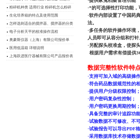
·提供家兔档案管理功能
水分仪（深圳市冠亚电子科技有限公司
点 磁力操作技术
粉碎机种类 适用行业 粉碎机怎么粉碎
·*的可选择性打印功能
产品报价表2012年）
产品
·软件内部设置了中国药
生化培养箱的特点及使用范围
法。
怎样选则适合的搅拌器、搅拌器的分类
·多任务的软件操作环境
型号 功能介绍
电子分析天平的校准操作流程
人员即可从容分组和打针
奥豪斯仪器（上海）有限公司报价单
·另配探头校准盒，使探
医用低温箱 详细说明
根据用户需求有偿提供3
上海跃进医疗器械有限公司产品报价表
数据完整性软件特
·支持可加入域的高级操
·符合药品数据规范性的
·提供用户分级权限控制
·用户密码复杂性控制；
·用户密码更换周期控制
·具备完整的审计追踪功
·试验数据不可修改、不
·试验报告可以导出PDF
·采用数据库技术存储数