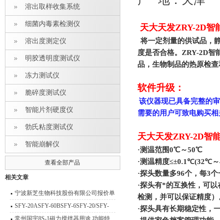
产 地：天津
溶出取样收集系统
细菌内毒素检测仪
天大天发ZRY-2D
将一定剂量的供试品，
溶出度测定仪
度是否合格。ZRY-2
明胶透明度测试仪
品，生物制品的热原检查
冻力测试仪
软件升级：
脆碎度测试仪
该仪器现已具备完整的审
智能片剂硬度仪
需要的用户可致电购买相
勃氏粘度测试仪
天大天发ZRY-2D智
智能崩解仪
·测温范围0℃～50℃
·测温精度
≤
±0.1℃(32℃～
查看全部产品
·探头数量多96个，每3
相关文章
·探头有*的互换性，可
宁波新芝生物科技股份有限公司报价单
检测，并可以保证精度）
参数
SFY-20ASFY-60BSFY-6SFY-20/SFY-
·探头具有长期稳定性，
6/SFY-20A/SFY-60B/SFY-60A卤素快速
常州国宇8S-1磁力搅拌器用途 功能特