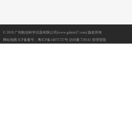
© 2018 广州航信科学仪器有限公司(www.gzhrm17.com) 版权所有
网站地图
ICP备案号：
粤ICP备14071737号
访问量:729141
管理登陆