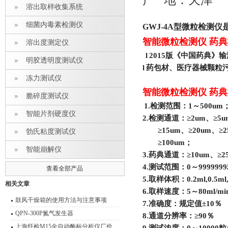
产 地：天津
溶出取样收集系统
细菌内毒素检测仪
GWJ-4A
型微粒检测仪
智能微粒检测仪 药典
溶出度测定仪
l
2015
版《中国药典》输
明胶透明度测试仪
l
药包材、医疗器械颗粒
冻力测试仪
智能微粒检测仪 药典
脆碎度测试仪
1.
检测范围：1～500um
智能片剂硬度仪
2.
检测通道：≥2um、≥5um
≥15um、≥20um、≥
勃氏粘度测试仪
≥100um；
智能崩解仪
3.
药典通道：≥10um、≥2
4.
测试范围：0～999999
查看全部产品
5.
取样体积：0.2ml,0.5ml,1
相关文章
6.
取样速度：5～80ml/mi
鼓风干燥箱的使用方法与注意事项
7.
准确度：规定值±10％
QPN-300P氮气发生器
8.
通道分辨率：≥90％
上海纤检M15全自动酶标分析仪厂价