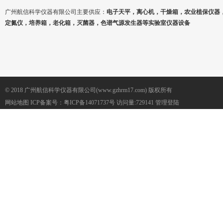
广州航信科学仪器有限公司主要供应：
电子天平，离心机，干燥箱，农业植保仪器
定氮仪，培养箱，老化箱，灭菌器，色谱气源发生器等实验室仪器设备
© 2018 广州航信科学仪器有限公司(www.gzhrm17.com) 版权所有
网站地图
ICP备案号：
粤ICP备14071737号
访问量:729141
管理登陆