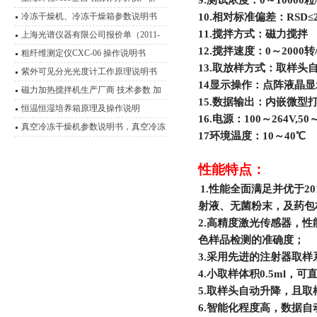
9.
测试浓度：0～10000粒
冷冻干燥机、冷冻干燥箱参数说明书
10.
相对标准偏差：RSD≤2
11.
搅拌方式：磁力搅拌
上海光谱仪器有限公司报价单（2011-
12.
搅拌速度：0～2000转
2012）
粗纤维测定仪CXC-06 操作说明书
13.
取放样方式：取样头
紫外可见分光光度计工作原理说明书
14
显示操作：点阵液晶显
磁力加热搅拌机生产厂商 技术参数 加
15.
数据输出：内嵌微型
热磁力搅拌器应用范围
恒温恒湿培养箱原理及操作说明
16.
电源：100～264V,50～
真空冷冻干燥机参数说明书，真空冷冻
17
环境温度：10～40℃
干燥箱
性能特点：
1.
性能全面满足并优于2
射液、无菌粉末，及药包
2.
高精度激光传感器，性
色样品检测的准确度；
3.
采用先进的注射器取样
4.
小取样体积0.5ml，
5.
取样头自动升降，且取
6.
智能化程度高，数据自