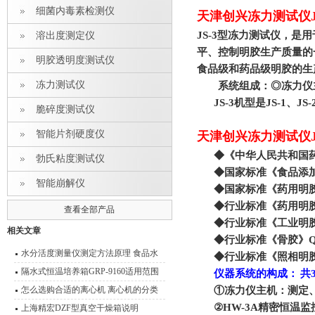
细菌内毒素检测仪
天津创兴冻力测试仪J
JS-3
型冻力测试仪，是用
溶出度测定仪
平、控制明胶生产质量的
明胶透明度测试仪
食品级和药品级明胶的生
冻力测试仪
系统组成：
◎
冻力仪
JS-3
机型是
JS-1
、
JS-
脆碎度测试仪
智能片剂硬度仪
天津创兴冻力测试仪J
◆
《中华人民共和国
勃氏粘度测试仪
◆
国家标准《食品添
智能崩解仪
◆
国家标准《药用明
◆
行业标准《药用明
查看全部产品
◆
行业标准《工业明
相关文章
◆
行业标准《骨胶》
Q
水分活度测量仪测定方法原理 食品水
◆
行业标准《照相明
分活度测量说明
隔水式恒温培养箱GRP-9160适用范围
仪器系统的构成：
共
怎么选购合适的离心机 离心机的分类
①
冻力仪主机：测定
②
HW-3A
精密恒温监
及其原理介绍
上海精宏DZF型真空干燥箱说明