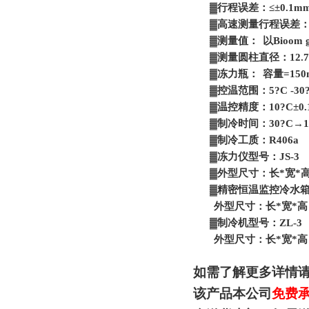
▓
行程误差：
≤±0.1m
▓
高速测量行程误差
▓
测量值：
以
Bioom 
▓
测量圆柱直径：
12.
▓
冻力瓶：
容量
=150
▓
控温范围：
5?C -30
▓
温控精度：
10?C±0.
▓
制冷时间：
30?C→1
▓
制冷工质：
R406a
▓
冻力仪型号：
JS-3
▓
外型尺寸：长
*
宽
*
▓
精密恒温监控冷水
外型尺寸：长
*
宽
*
高
▓
制冷机型号：
ZL-
外型尺寸：长
*
宽
*
高
如需了解更多详情
该产品本公司
免费