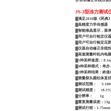
◎
自动修正非线性误
JS-3
型冻力测试
▓
满足
2010
版《药典
▓
高精度力学传感器
▓
智能液晶显示，菜
▓
用户可自行检定仪
▓
用户可自行检定压
▓
仪器自动修正非线
▓
高速测量时机内电
▓5
种采样速度
;
：
0.1
▓4
种采样模式：单步
▓2
种采样结果：終值
▓
测量探头圆柱体直
▓
测试范围：
5-100
▓
测试精度：
±0.3
▓
分辨率：
1g
▓
重复测量误差：
±3g
▓
测试行程：
1-75mm