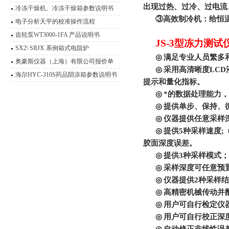
出现过热、过冷、过电流
冷冻干燥机、冷冻干燥箱参数说明书
③
高效制冷机：给恒
电子分析天平的校准操作流程
齿轮泵WT3000-1FA 产品说明书
JS-3
型冻力测试
SX2\ SRJX 系例箱式电阻炉
◎
满足专业人员繁多
奥豪斯仪器（上海）有限公司报价单
◎
采用高清晰度
LCD
海尔HYC-310S药品阴凉箱参数说明书
提示和量化指标。
◎
*的数据处理能力
◎
提供单步、保持、
◎
仪器提供任意采样
◎
提供
5
种采样速度
;
胶面深度误差。
◎
提供
3
种采样模式；
◎
采样深度可任意预
◎
仪器提供
2
种采样结
◎
高精密机械传动并
◎
用户可自行检定仪
◎
用户可自行校正深