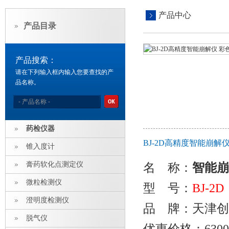
产品中心
产品目录
产品搜索：
请在下列输入框内输入您要查找的产
品名称。
药检仪器
BJ-2D高精度智能崩解
锥入度计
膏药软化点测定仪
名 称
：
智能崩
微粒检测仪
型 号：
BJ-2D
澄明度检测仪
品 牌：天津创
脱气仪