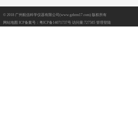
© 2018 广州航信科学仪器有限公司(www.gzhrm17.com) 版权所有
网站地图
ICP备案号：
粤ICP备14071737号
访问量:727585
管理登陆