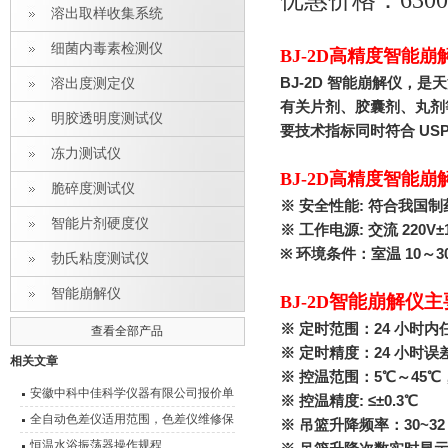
优惠价格：630
溶出取样收集系统
细菌内毒素检测仪
BJ-2D高精度智能崩
BJ-2D
智能崩解仪，是天
溶出度测定仪
有关片剂、胶囊剂、丸剂
明胶透明度测试仪
要技术指标同时符合 US
冻力测试仪
BJ-2D高精度智能崩
脆碎度测试仪
※ 安全性能: 符合我国
智能片剂硬度仪
※ 工作电源: 交流 220V±1
※ 环境条件：室温 10～3
勃氏粘度测试仪
智能崩解仪
智能崩解仪
主
BJ-2D
※ 定时范围：24 小时
查看全部产品
※ 定时精度：24 小时误差
相关文章
※ 控温范围：5℃～45℃
安徽中科中佳科学仪器有限公司报价单
※ 控温精度: ≤±0.3℃
全自动色差仪适用范围，色差仪维修保
※ 吊篮升降频率：30~32
养
恒温水浴振荡器操作规程