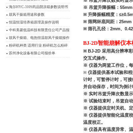
※ 吊篮升降次数实时显示功
海尔HYC-310S药品阴凉箱参数说明书
※ 吊篮升降振幅：55mm
※ 升降振幅精度：≤±0.5
鼓风干燥箱用途和参数
※ 筛网杯底间距：25mm
恒温恒湿培养箱原理及操作说明
※ 筛孔孔径：2mm、0.4
中科美菱低温科技有限责任公司产品报
价表（2011年）
鼓风干燥箱、电热恒温鼓风干燥箱操作
智能崩解仪
本
BJ-2D
技术 性能特点
粉碎机种类 适用行业 粉碎机怎么粉碎
※ BJ-2D 采用高分
产品
苏州净化设备有限公司报价单
交互式操作。
※ 仪器为两篮工作位，
※
仪器提供基本试验和程
计时，可暂停计时，可接
并自动保存，时间为倒计
※ 实时吊篮升降次数显
※ 试验结束时，吊篮自
※ 仪器提供定时关机、
※ 仪器提供智能化温度
温度校正。
※ 仪器具有温度异常、