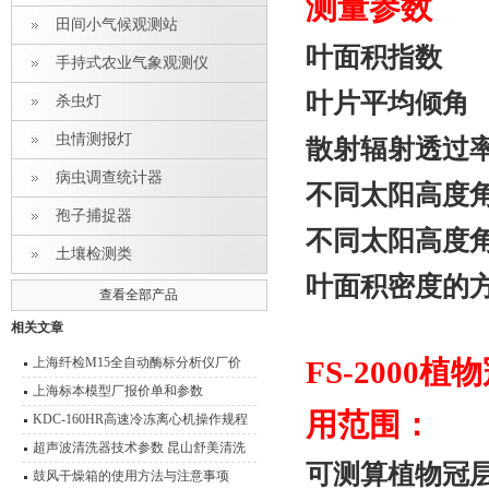
测量参数
田间小气候观测站
叶面积指数
手持式农业气象观测仪
叶片平均倾角
杀虫灯
虫情测报灯
散射辐
病虫调查统计器
不同太阳高度
孢子捕捉器
不同太阳高度
土壤检测类
叶面积密度的
查看全部产品
相关文章
上海纤检M15全自动酶标分析仪厂价
FS-2000
上海标本模型厂报价单和参数
用范围：
KDC-160HR高速冷冻离心机操作规程
离心机使用与维护
超声波清洗器技术参数 昆山舒美清洗
可测算植物冠
器产品型号 报价
鼓风干燥箱的使用方法与注意事项