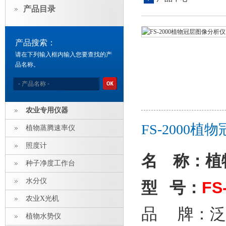
产品目录
产品搜索：
请在下列输入框内输入您要查找的产
品名称。
农业专用仪器
FS-2000
植物蒸腾速率仪
照度计
名
称：植
种子净度工作台
水分仪
FS
型 号：
农业X光机
品 牌：泛
植物水势仪