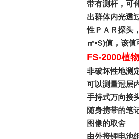
带有测杆，可
出群体内光透
性ＰＡＲ探头，
•
S)
值，该值
㎡
FS-2000
植
非破坏性地测
可以测量冠层内
手持式万向接
随身携带的笔
图像的取舍
由外接锂电池