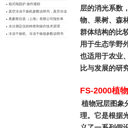
箱式电阻炉 操作规程
层的消光系数
真空冷冻干燥机参数说明书，真空冷冻
物、果树、森
干燥箱
奥豪斯仪器（上海）有限公司报价单
水分测定仪的种类和操作技术原理
群体结构的比
冷冻干燥机、冷冻干燥箱参数说明书
用于生态学野
也适用于农业
比与发展的研
FS-2000
植
植物冠层图象
理。它是根据
义了一系列假