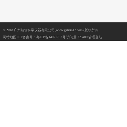
© 2018 广州航信科学仪器有限公司(www.gzhrm17.com) 版权所有
网站地图
ICP备案号：
粤ICP备14071737号
访问量:728409
管理登陆