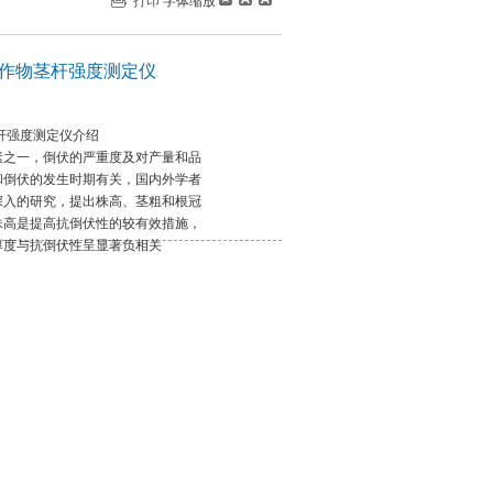
打印
字体缩放
仪 作物茎杆强度测定仪
茎杆强度测定仪介绍
素之一，倒伏的严重度及对产量和品
和倒伏的发生时期有关，国内外学者
深入的研究，提出株高、茎粗和根冠
株高是提高抗倒伏性的较有效措施，
厚度与抗倒伏性呈显著负相关