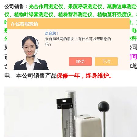
公司销售：
光合作用测定仪、果蔬呼吸测定仪、蒸腾速率测定
仪、植物叶绿素测定仪、植株营养测定仪、植物茎秆强度仪、
叶面湿度记录仪、叶温差测量仪、果实硬度计、树木生长锥、
数显测径仪、电脑测径仪、测高测距仪、电子测高测角仪、电
欢迎您！
分速测镜、土壤剖面水分仪、光合有效辐射记录仪等等农业科
来自局域网的朋友！有什么可以帮助您的
吗？
如需了解更多详情请联系
广州航信科学仪器有限公
该产品本公司
免费承担
至全国各地（
仅限物流公司
含送货上门；如需送货上门，根据贵单位所在具体
电。本公司销售产品
保修一年，终身维护。