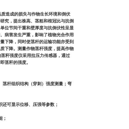
品质造成的损失与作物生长环境和倒伏
的研究，提出株高、茎粗和根冠比与抗倒
、单位节间干重和壁厚度与抗倒伏性呈显
差、病害发生严重，影响了植物光合作用
产量下降，同时使茎杆的运输功能亦受到
品质下降。测量作物茎杆强度，提高作物
物茎秆强度仪采用拉压力传感器，通过
，即茎秆的强度。
：
、茎杆组织结构（穿刺）强度测量；弯
积还可显示位移、压强等参数；
能；