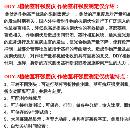
DDY-2植物茎秆强度仪 作物茎杆强度测定仪
介绍：
倒伏是作物高产优质的限制因素之一，倒伏的严重度及对产量和
的发生时期有关，国内外学者对作物的抗倒伏性进行了广泛深入
性呈显著相关，降低株高是提高抗倒伏性的有效措施，基部茎粗
著负相关。作物倒伏后造成田间郁闭、茎叶相互掩映、通风透光
的正常进行及加重病虫害的发生，使光合物质产量下降，使籽粒
抑制，且部分营养物质被用于茎杆的弯曲增长。造成作物产量及
抗倒伏能力，对作物产量和机械化收割具有重要的意义。DDY植
针刺、压碎、折断的方式测出茎秆断裂或者屈服瞬间产生的大力
DDY-2植物茎秆强度仪 作物茎杆强度测定仪
功能特点
1
、三种不同测头：可进行茎杆弯折性能测量、茎秆抗压强度测量
折支架距离可调，并标有刻度。
2
、可配测位移标尺
3
、可连接电脑测试，可保存、打印，做各种分析，输入速度、面
4
、可储存999个测试值；
5
、大屏幕液晶显示，有背光功能，并具有屏幕数字正、倒反转功
6
、自动关机时间设置；