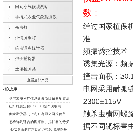
田间小气候观测站
数：
手持式农业气象观测仪
经过国家植保机械
杀虫灯
准
虫情测报灯
病虫调查统计器
频振诱控技术
孢子捕捉器
诱集光源：频振灯
土壤检测类
撞击面积：≥0.
查看全部产品
电网采用耐弧镀
相关文章
基层农技推广体系建设项目仪器配置清
2300±115V
单
粗纤维测定仪CXC-06 操作说明书
触杀虫横网螺
奥豪斯仪器（上海）有限公司报价单
怎样选则适合的搅拌器、搅拌器的分类
据不同靶标害虫
型号 功能介绍
-40℃低温储存箱DW-FW110 低温医用