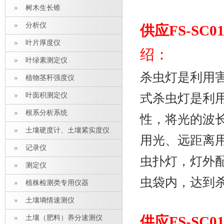
树木生长锥
分析仪
供应FS-S
叶片厚度仪
绍：
叶绿素测定仪
杀虫灯是利用
植物茎秆强度仪
式杀虫灯是利
叶面积测定仪
根系分析系统
性，将光的波
土壤硬度计、土壤紧实度仪
用光、远距离
记录仪
虫扑灯，灯外
测定仪
虫袋内，达到
植株检测类专用仪器
土壤墒情速测仪
土壤（肥料）养分速测仪
供应FS-S