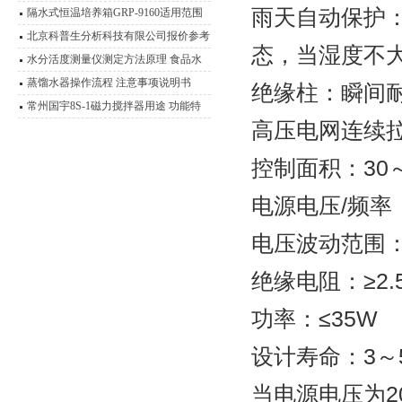
雨天自动保护：
冰箱技术说明
隔水式恒温培养箱GRP-9160适用范围
北京科普生分析科技有限公司报价参考
态，当湿度不大
水分活度测量仪测定方法原理 食品水
分活度测量说明
蒸馏水器操作流程 注意事项说明书
绝缘柱：瞬间耐
常州国宇8S-1磁力搅拌器用途 功能特
高压电网连续拉
点 磁力操作技术
控制面积：30
电源电压/频率： 
电压波动范围： 
绝缘电阻：≥2.
功率：≤35W
设计寿命：3～
当电源电压为20