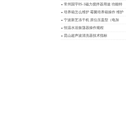
常州国宇8S-1磁力搅拌器用途 功能特
点 磁力操作技术
培养箱怎么维护 霉菌培养箱操作 维护
技术说明
宁波新芝冻干机 原位压盖型（电加
热）冷冻干燥机
恒温水浴振荡器操作规程
昆山超声波清洗器技术指标