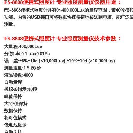
仪器用途：
FS-8808便携式照度计 专业照度测量仪
FS-8808
便携式照度计具有0~400,000Lux的量程范围，带40段
功能。内置的USB接口可将数据快速便捷地传送到电脑。能广泛
测量。
技术参数：
FS-8808便携式照度计 专业照度测量仪
大量程:400,000Lux
分 辨 率:0.1Lux/0.01Fc
误 差:±5%±10d (<10,000Lux) ±10%±10d (>10,000Lux)
测量速度:1.5 次/秒
液晶读数:4000
自动量程
模拟条指示:40段
峰值保持
大/小值保持
数据保持
相对值模式
低电池提示
自动关机