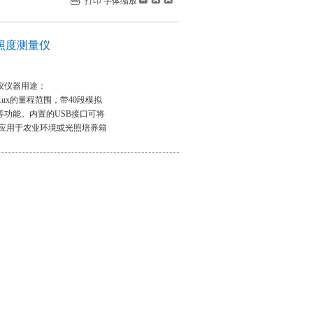
打印
字体缩放
业照度测量仪
量仪仪器用途：
00Lux的量程范围，带40段模拟
等功能。内置的USB接口可将
应用于农业环境或光照培养箱