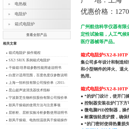
产 地：上海
电热板
优惠价格：1270
电阻炉
箱式电阻炉
广州航信科学仪器有限
定性试验箱，人工气候
查看全部产品
医疗器械等产品。
相关文章
箱式电阻炉 操作规程
箱式电阻炉SX2-8-10
SX2\ SRJX 系例箱式电阻炉
集公司多年设计和制造经
干燥箱\培养箱参数性能用途说明书
和小型钢件的淬火、退火
白度计适用范围，百度色度仪参数说明
热用。
书
上海一恒科技有限公司报价单（2011-
箱式电阻炉SX2-8-10
2012）
昆山超声波清洗器技术指标
● *的炉门设计，使开
宁波新芝生物科技股份有限公司报价单
● 控制器安装在炉门下
参数
鼓风干燥箱的使用方法与注意事项
● 微电脑PID控制器，
层析柜、层析实验冷柜参数使用说明书
● 耐腐蚀轻质炉膛，确保
鼓风干燥箱、电热恒温鼓风干燥箱操作
● *的门密封使得热量
技术 性能特点