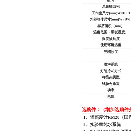
型 号
总暴晒面积
工作室尺寸(mm)W×D×H
外部箱体尺寸(mm)W×D×
样品面积（mm）
温度范围（黑板温度）
温度波动度
使用环境温度
光辐照度
喷淋系统
灯管冷却方式
样品架类型
试验台承重
功率
电源
选购件：（增加选购件
1
、辐照度计RM20（国
2
、实验室纯水系统