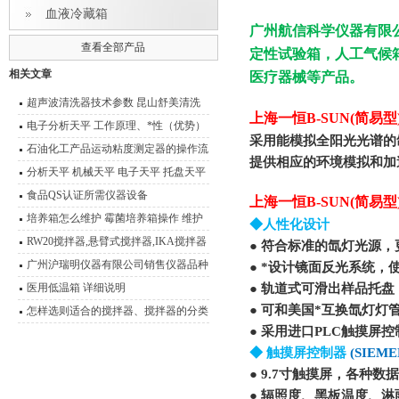
血液冷藏箱
广州航信科学仪器有限
查看全部产品
定性试验箱，人工气候
相关文章
医疗器械等产品。
超声波清洗器技术参数 昆山舒美清洗
上海一恒B-SUN(简易
器产品型号 报价
电子分析天平 工作原理、*性（优势）
采用能模拟全阳光光谱的
石油化工产品运动粘度测定器的操作流
提供相应的环境模拟和加
程
分析天平 机械天平 电子天平 托盘天平
精密天平 电子秤 扭力天平 液体比重天
食品QS认证所需仪器设备
上海一恒B-SUN(简易
平 静水力学天平 酸度计 电导率仪 溶氧
培养箱怎么维护 霉菌培养箱操作 维护
◆人性化设计
仪 离子计 滴定仪 水份测定仪 电极 浓
技术说明
RW20搅拌器,悬臂式搅拌器,IKA搅拌器
● 符合标准的氙灯光源
度计 OR
广州沪瑞明仪器有限公司销售仪器品种
● *设计镜面反光系统
医用低温箱 详细说明
● 轨道式可滑出样品托
● 可和美国*互换氙灯灯
怎样选则适合的搅拌器、搅拌器的分类
● 采用进口PLC触摸屏控
型号 功能介绍
◆ 触摸屏控制器
(SIEME
● 9.7寸触摸屏，各种
● 辐照度、黑板温度、