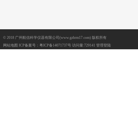
© 2018 广州航信科学仪器有限公司(www.gzhrm17.com) 版权所有
网站地图
ICP备案号：
粤ICP备14071737号
访问量:729141
管理登陆