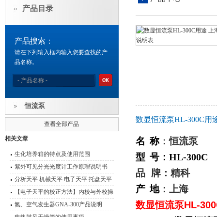
产品目录
产品搜索：
请在下列输入框内输入您要查找的产
品名称。
恒流泵
数显恒流泵HL-300C
查看全部产品
相关文章
名
称
：
恒流泵
生化培养箱的特点及使用范围
型
号：
HL-300C
紫外可见分光光度计工作原理说明书
品
牌：精科
分析天平 机械天平 电子天平 托盘天平
产
地
：上海
精密天平 电子秤 扭力天平 液体比重天
【电子天平的校正方法】内校与外校操
数显
恒流泵
HL-30
平 静水力学天平 酸度计 电导率仪 溶氧
作流程介绍
氮、空气发生器GNA-300产品说明
仪 离子计 滴定仪 水份测定仪 电极 浓