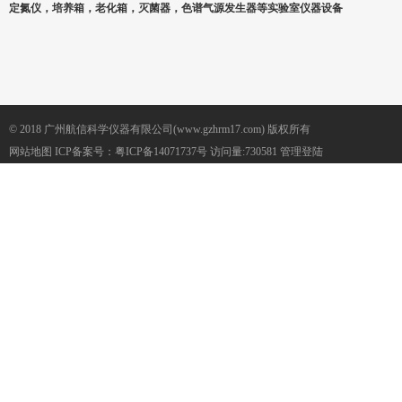
定氮仪，培养箱，老化箱，灭菌器，色谱气源发生器等实验室仪器设备
© 2018 广州航信科学仪器有限公司(www.gzhrm17.com) 版权所有
网站地图
ICP备案号：
粤ICP备14071737号
访问量:730581
管理登陆